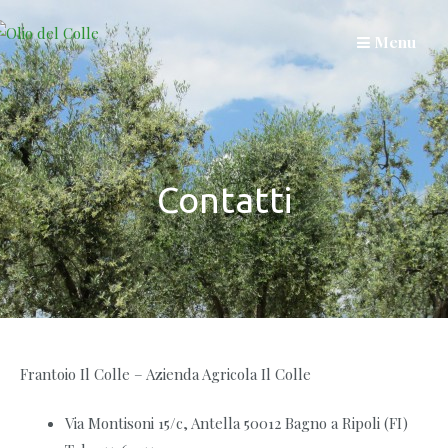
Skip
to
Menu
content
Contatti
Frantoio Il Colle – Azienda Agricola Il Colle
Via Montisoni 15/c, Antella 50012 Bagno a Ripoli (FI)